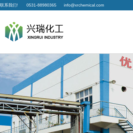
联系我们!
0531-88980365
info@xrchemical.com